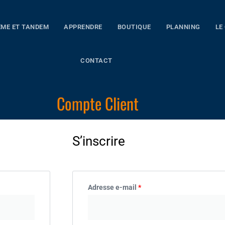
ME ET TANDEM
APPRENDRE
BOUTIQUE
PLANNING
LE
CONTACT
Compte Client
Obligatoire
Obligatoire
S’inscrire
Adresse e-mail
*